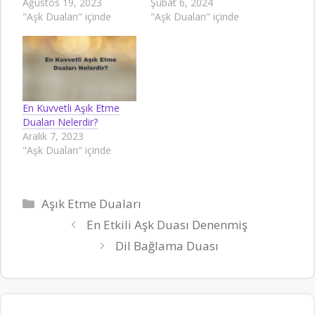
Ağustos 19, 2023
Şubat 6, 2024
"Aşk Duaları" içinde
"Aşk Duaları" içinde
En Kuvvetli Aşık Etme
Duaları Nelerdir?
Aralık 7, 2023
"Aşk Duaları" içinde
Kategoriler
Aşık Etme Duaları
En Etkili Aşk Duası Denenmiş
Dil Bağlama Duası