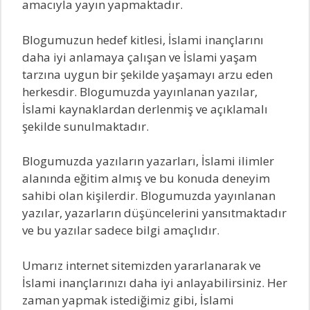
amacıyla yayın yapmaktadır.
Blogumuzun hedef kitlesi, İslami inançlarını
daha iyi anlamaya çalışan ve İslami yaşam
tarzına uygun bir şekilde yaşamayı arzu eden
herkesdir. Blogumuzda yayınlanan yazılar,
İslami kaynaklardan derlenmiş ve açıklamalı
şekilde sunulmaktadır.
Blogumuzda yazıların yazarları, İslami ilimler
alanında eğitim almış ve bu konuda deneyim
sahibi olan kişilerdir. Blogumuzda yayınlanan
yazılar, yazarların düşüncelerini yansıtmaktadır
ve bu yazılar sadece bilgi amaçlıdır.
Umarız internet sitemizden yararlanarak ve
İslami inançlarınızı daha iyi anlayabilirsiniz. Her
zaman yapmak istediğimiz gibi, İslami