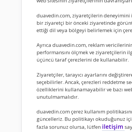
web sitesinin ziyaretçilerinin davranışlar
duavedin.com, ziyaretçilerin deneyimini i
bir ziyaretçi bir önceki ziyaretinde görün
ettiği dil veya bölgeyi belirlemek için çere
Ayrıca duavedin.com, reklam vericilerini
performansını ölçmek ve ziyaretçilerin i
üçüncü taraf çerezlerini de kullanabilir.
Ziyaretçiler, tarayıcı ayarlarını değiştir
seçebilirler. Ancak, çerezleri reddetme se
özelliklerini kullanamayabilir ve bazı we
unutulmamalıdır.
duavedin.com çerez kullanım politikasını
güncelleriz. Bu politikayı okuduğunuz iç
iletişim
fazla sorunuz olursa, lütfen
say