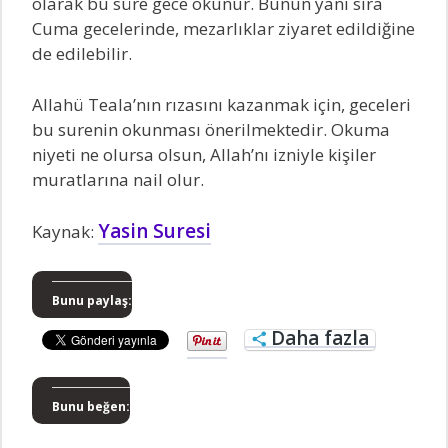
olarak bu süre gece okunur. Bunun yanı sıra
Cuma gecelerinde, mezarlıklar ziyaret edildiğine
de edilebilir.
Allahü Teala’nın rızasını kazanmak için, geceleri
bu surenin okunması önerilmektedir. Okuma
niyeti ne olursa olsun, Allah’nı izniyle kişiler
muratlarına nail olur.
Yasin Suresi
Kaynak:
Bunu paylaş:
Daha fazla
Bunu beğen: