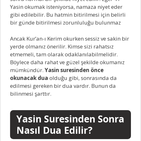
Yasin okumak isteniyorsa, namaza niyet eder
gibi edilebilir. Bu hatmin bitirilmesi için belirli
bir günde bitirilmesi zorunluluğu bulunmaz
Ancak Kur’an-ı Kerim okurken sessiz ve sakin bir
yerde olmanız önerilir. Kimse sizi rahatsız
etmemeli, tam olarak odaklanılabilmelidir.
Böylece daha rahat ve güzel şekilde okumanız
mümkündür.
Yasin suresinden önce
okunacak dua
olduğu gibi, sonrasında da
edilmesi gereken bir dua vardır. Bunun da
bilinmesi şarttır.
Yasin Suresinden Sonra
Nasıl Dua Edilir?