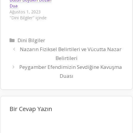
Dua
Ağustos 1, 2023
"Dini Bilgiler" içinde
Kategoriler
Dini Bilgiler
Nazarın Fiziksel Belirtileri ve Vücutta Nazar
Belirtileri
Peygamber Efendimizin Sevdiğine Kavuşma
Duası
Bir Cevap Yazın