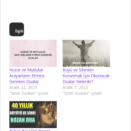
İlgili
Huzur ve Mutluluk
Büyü ve Sihirden
Arayanların Etmesi
Korunmak İçin Okunacak
Gereken Dualar
Dualar Nelerdir?
Aralık 22, 2023
Aralık 7, 2023
"İstek Duaları" içinde
"İstek Duaları" içinde
Bütün Büyüleri Bozan