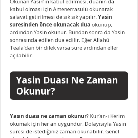
Okunan Yasin’in kabul edilmesi, duanın da
kabul olması için Amenerrasulü okunarak
salavat getirilmesi de sık sık yapılır.
Yasin
suresinden önce okunacak dua
okunup,
ardından Yasin okunur. Bundan sonra da Yasin
sonrasında edilen dua edilir. Eğer Allahü
Teala’dan bir dilek varsa sure ardından eller
açılabilir.
Yasin Duası Ne Zaman
Okunur?
Yasin duası ne zaman okunur
? Kur’an-ı Kerim
okumak için her an uygundur. Dolayısıyla Yasin
suresi de istediğiniz zaman okunabilir. Genel