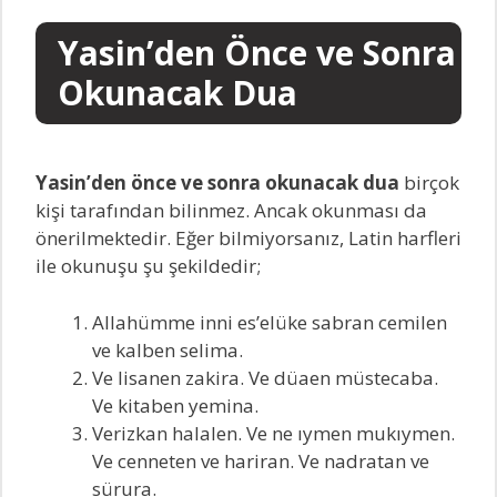
Yasin’den Önce ve Sonra
Okunacak Dua
Yasin’den önce ve sonra okunacak dua
birçok
kişi tarafından bilinmez. Ancak okunması da
önerilmektedir. Eğer bilmiyorsanız, Latin harfleri
ile okunuşu şu şekildedir;
Allahümme inni es’elüke sabran cemilen
ve kalben selima.
Ve lisanen zakira. Ve düaen müstecaba.
Ve kitaben yemina.
Verizkan halalen. Ve ne ıymen mukıymen.
Ve cenneten ve hariran. Ve nadratan ve
sürura.