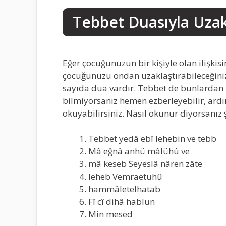
Tebbet Duasıyla Uza
Eğer çocuğunuzun bir kişiyle olan ilişkis
çocuğunuzu ondan uzaklaştırabileceğiniz
sayıda dua vardır. Tebbet de bunlardan b
bilmiyorsanız hemen ezberleyebilir, ardın
okuyabilirsiniz. Nasıl okunur diyorsanız 
Tebbet yedâ ebî lehebin ve tebb
Mâ eğnâ anhü mâlühû ve
mâ keseb Seyeslâ nâren zâte
leheb Vemraetühû
hammâletelhatab
Fî cî dihâ hablün
Min mesed