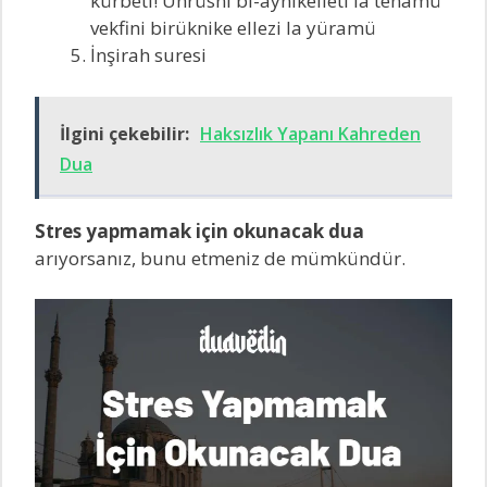
kürbeti! Ührüsni bi-aynikelleti la tenamü
vekfini birüknike ellezi la yüramü
İnşirah suresi
İlgini çekebilir:
Haksızlık Yapanı Kahreden
Dua
Stres yapmamak için okunacak dua
arıyorsanız, bunu etmeniz de mümkündür.