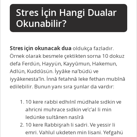
Stres İçin Hangi Dualar
Okunabilir?
Stres için okunacak dua
oldukça fazladır.
Örnek olarak besmele çektikten sorna 10 dokuz
defa Ferdün, Hayyün, Kayyûmun, Hakemun,
Adlün, Kuddûsün. İyyâke na’büdü ve
iyyâkenesta’în. İnnâ fetahnâ leke fethan mubînâ
edilebilir. Bunun yanı sıra şunlar da vardır:
10 kere rabbi edhılnî müdhale sıdkin ve
ahricni muhrace sıdkin ve’c’al li min
ledünke sultânen nasîrâ
10 kere Rabbişrah li sadri. Ve yessir li
emri. Vahlul ukdeten min lisani. Yefgahü