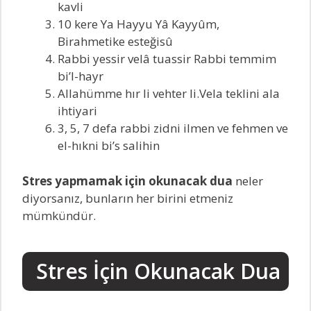
kavli
10 kere Ya Hayyu Yâ Kayyûm,
Birahmetike esteğisû
Rabbi yessir velâ tuassir Rabbi temmim
bi’l-hayr
Allahümme hır li vehter li.Vela teklini ala
ihtiyari
3, 5, 7 defa rabbi zidni ilmen ve fehmen ve
el-hıkni bi’s salihin
Stres yapmamak için okunacak dua
neler
diyorsanız, bunların her birini etmeniz
mümkündür.
Stres İçin Okunacak Dua