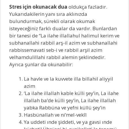
Stres için okunacak dua
oldukça fazladır.
Yukarıdakilerin yanı sıra aklınızda
bulundurmak, sürekli olarak okumak
isteyeceğiniz farklı dualar da vardır. Bunlardan
bir tanesi de “La ilahe illallahul halimul kerim ve
subhanallahi rabbil arş-il azim ve subhanallahi
rabbissemavati seb-i ve rabbil arşil azim
velhamdulillahi rabbil alemin şeklindedir.
Ayrıca şunlar da okunabilir:
La havle ve la kuvvete illa billahil aliyyil
azim
‘La ilahe illallah kable külli şey’in, La ilahe
illallah ba’de külli şey’in, La ilahe illallah
yabka Rabbüna ve yefni küllü şey’in
Hasbünallah ve ni’mel-vekîl
Ya uddeti ınde şiddeti, ve ya gavsi ınde