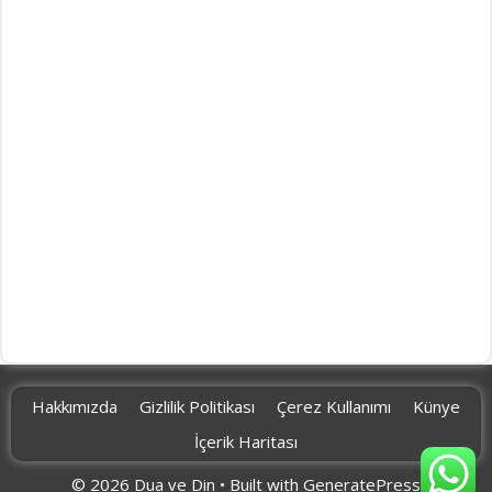
Hakkımızda
Gizlilik Politikası
Çerez Kullanımı
Künye
İçerik Haritası
© 2026 Dua ve Din
• Built with
GeneratePress