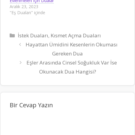
Evlenmeleri İçin Dualar
Aralık 23, 2023
"Eş Duaları" içinde
Kategoriler
İstek Duaları
,
Kısmet Açma Duaları
Hayattan Ümidini Kesenlerin Okuması
Gereken Dua
Eşler Arasında Cinsel Soğukluk Var İse
Okunacak Dua Hangisi?
Bir Cevap Yazın