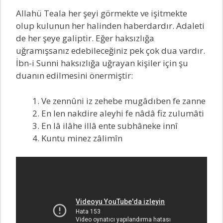
Allahü Teala her şeyi görmekte ve işitmekte
olup kulunun her halinden haberdardır. Adaleti
de her şeye galiptir. Eğer haksızlığa
uğramışsanız edebileceğiniz pek çok dua vardır.
İbn-i Sunni haksızlığa uğrayan kişiler için şu
duanın edilmesini önermiştir:
Ve zennûni iz zehebe mugâdıben fe zanne
En len nakdire aleyhi fe nâdâ fiz zulumâti
En lâ ilâhe illâ ente subhâneke innî
Kuntu minez zâlimîn