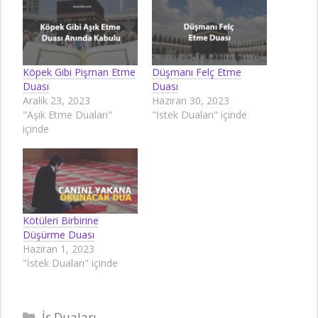
Köpek Gibi Pişman Etme
Düşmanı Felç Etme
Duası
Duası
Aralık 23, 2023
Haziran 30, 2023
"Aşık Etme Duaları"
"İstek Duaları" içinde
içinde
Kötüleri Birbirine
Düşürme Duası
Haziran 1, 2023
"İstek Duaları" içinde
Kategoriler
İş Duaları