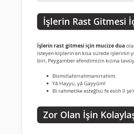
İşlerin Rast Gitmesi 
İşlerin rast gitmesi için mucize dua
ola
isteyen kişilerin en kısa sürede işlerinin
biri, Peygamber efendimizin kızına tavsiy
Bismillahirrahmanirrahim.
Yâ Hayyü, yâ Gayyûm!
Bi rahmetike esteğîsü fe eslıh lî şe’
Zor Olan İşin Kolayla