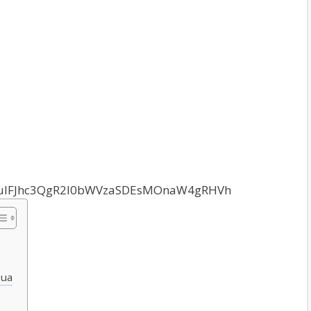
uIFJhc3QgR2l0bWVzaSDEsMOnaW4gRHVh
Dua