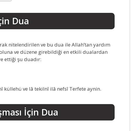
İçin Dua
rak nitelendirilen ve bu dua ile Allah’tan yardım
 yoluna ve düzene girebildiği en etkili dualardan
e ettiği şu duadır:
nî küllehü ve lâ tekilnî ilâ nefsî Terfete aynin.
şması İçin Dua