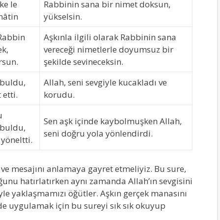
ke le
Rabbinin sana bir nimet doksun,
hâtin
yükselsin.
 Rabbin
Aşkınla ilgili olarak Rabbinin sana
ek,
vereceği nimetlerle doyumsuz bir
rsun.
şekilde sevineceksin.
 buldu,
Allah, seni sevgiyle kucakladı ve
etti.
korudu.
u
Sen aşk içinde kaybolmuşken Allah,
buldu,
seni doğru yola yönlendirdi.
yöneltti.
 ve mesajını anlamaya gayret etmeliyiz. Bu sure,
unu hatırlatırken aynı zamanda Allah’ın sevgisini
yle yaklaşmamızı öğütler. Aşkın gerçek manasını
de uygulamak için bu sureyi sık sık okuyup