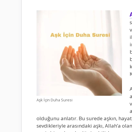
s
v
i
i
b
b
k
K
A
a
Aşk İçin Duha Suresi
v
a
olduğunu anlatır. Bu surede aşkın, hayat
sevdikleriyle arasındaki aşkı, Allah’a olan