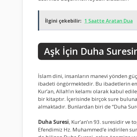
İlgini çekebilir:
1 Saatte Aratan Dua
Aşk İçin Duha Sures
İslam dini, insanların manevi yönden güç
ibadeti öngörmektedir. Bu ibadetlerin en
Kur’an, Allah’ın kelamı olarak kabul edi
bir kitaptır. İçerisinde birçok sure bulunan
almaktadır. Bunlardan biri de “Duha Sure
Duha Suresi
, Kur’an’ın 93. suresidir ve
Efendimiz Hz. Muhammed’e indirilen surel