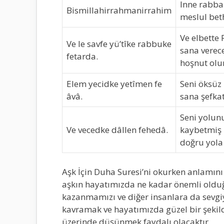
Inne rabba
Bismillahirrahmanirrahim
meslul bet
Ve elbette
Ve le savfe yü’tîke rabbuke
sana verec
fetarda.
hoşnut olu
Elem yecidke yetîmen fe
Seni öksüz
âvâ.
sana şefkat 
Seni yolun
Ve vecedke dâllen fehedâ.
kaybetmiş 
doğru yola 
Aşk İçin Duha Suresi’ni okurken anlamını
aşkın hayatımızda ne kadar önemli olduğ
kazanmamızı ve diğer insanlara da sevgi
kavramak ve hayatımızda güzel bir şekil
üzerinde düşünmek faydalı olacaktır.